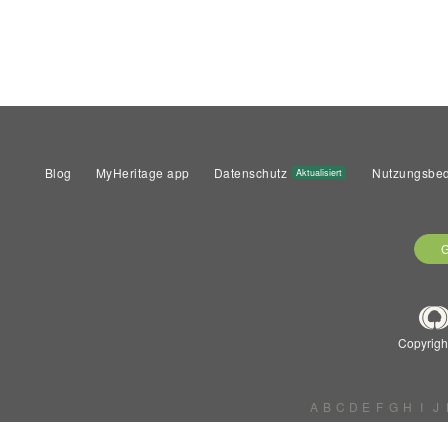
Blog
MyHeritage app
Datenschutz
Nutzungsbe
Aktualisiert
G
Copyrigh
A
B
C
D
E
F
G
H
I
J