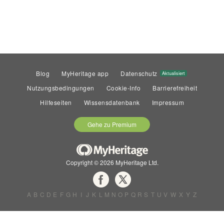
Blog
MyHeritage app
Datenschutz
Aktualisiert
Nutzungsbedingungen
Cookie-Info
Barrierefreiheit
Hilfeseiten
Wissensdatenbank
Impressum
Gehe zu Premium
Copyright © 2026 MyHeritage Ltd.
A
B
C
D
E
F
G
H
I
J
K
L
M
N
O
P
Q
R
S
T
U
V
W
X
Y
Z